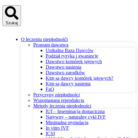
Szukaj
O leczeniu niepłodnośći
Program dawstwa
Unikalna Baza Dawców
Podział ryzyka i gwarancje
Dawstwo komórek jajowych
Dawstwo nasienia
Dawstwo zarodków
Kim są dawcy komórek jajowych?
Kim są dawcy nasienia
FaQ
Przyczyny niepłodności
Wspomagana reprodukcja
Metody leczenia niepłodności
IUI – Inseminacja domaciczna
Natywny – naturalny cykl IVF
Minimalna stymulacja
In vitro IVF
ICSI