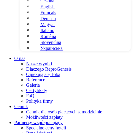
Čeština
English
Français
Deutsch
Magyar
Italiano
Română
Slovenčina
Українська
O nas
Nasze wyniki
Dlaczego ReproGenesis
Opiekują się Tobą
Reference
Galeria
Certyfikaty
FaQ
Polityka firmy
Cennik
Cennik dla osób płacących samodzielnie
Możliwości zapłaty
Partnerzy współpracujący
Specjalne ceny hoteli