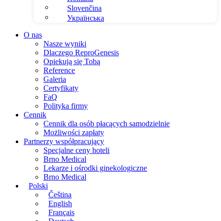
Slovenčina
Українська
O nas
Nasze wyniki
Dlaczego ReproGenesis
Opiekują się Tobą
Reference
Galeria
Certyfikaty
FaQ
Polityka firmy
Cennik
Cennik dla osób płacących samodzielnie
Możliwości zapłaty
Partnerzy współpracujący
Specjalne ceny hoteli
Brno Medical
Lekarze i ośrodki ginekologiczne
Brno Medical
Polski
Čeština
English
Français