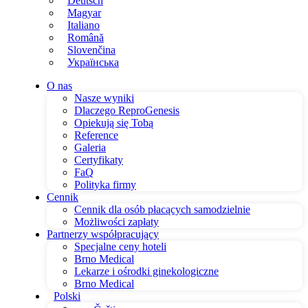
Deutsch
Magyar
Italiano
Română
Slovenčina
Українська
O nas
Nasze wyniki
Dlaczego ReproGenesis
Opiekują się Tobą
Reference
Galeria
Certyfikaty
FaQ
Polityka firmy
Cennik
Cennik dla osób płacących samodzielnie
Możliwości zapłaty
Partnerzy współpracujący
Specjalne ceny hoteli
Brno Medical
Lekarze i ośrodki ginekologiczne
Brno Medical
Polski