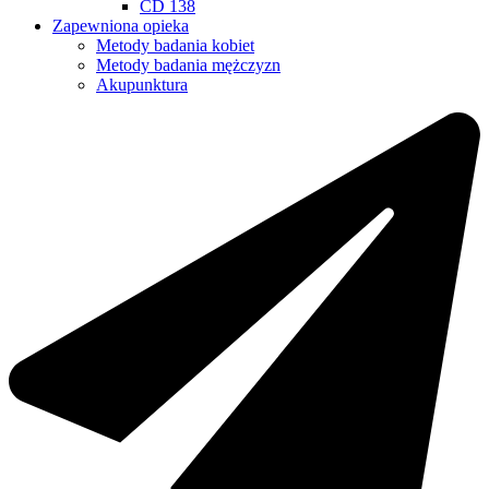
CD 138
Zapewniona opieka
Metody badania kobiet
Metody badania mężczyzn
Akupunktura