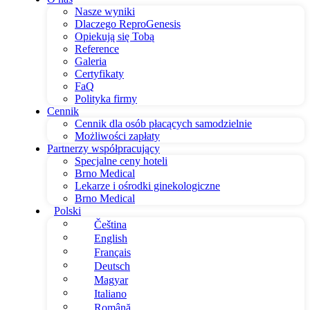
Nasze wyniki
Dlaczego ReproGenesis
Opiekują się Tobą
Reference
Galeria
Certyfikaty
FaQ
Polityka firmy
Cennik
Cennik dla osób płacących samodzielnie
Możliwości zapłaty
Partnerzy współpracujący
Specjalne ceny hoteli
Brno Medical
Lekarze i ośrodki ginekologiczne
Brno Medical
Polski
Čeština
English
Français
Deutsch
Magyar
Italiano
Română