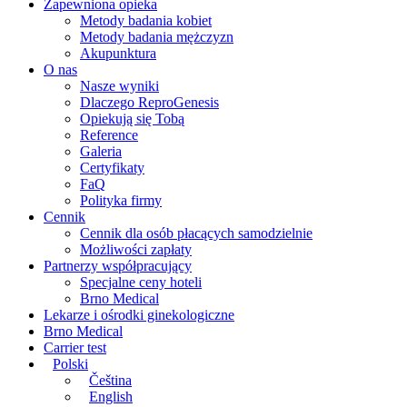
Zapewniona opieka
Metody badania kobiet
Metody badania mężczyzn
Akupunktura
O nas
Nasze wyniki
Dlaczego ReproGenesis
Opiekują się Tobą
Reference
Galeria
Certyfikaty
FaQ
Polityka firmy
Cennik
Cennik dla osób płacących samodzielnie
Możliwości zapłaty
Partnerzy współpracujący
Specjalne ceny hoteli
Brno Medical
Lekarze i ośrodki ginekologiczne
Brno Medical
Carrier test
Polski
Čeština
English