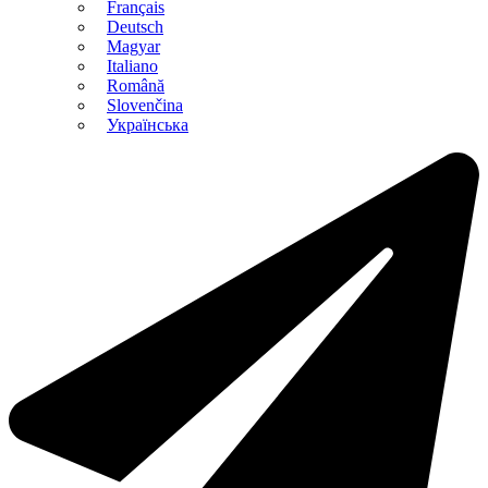
Français
Deutsch
Magyar
Italiano
Română
Slovenčina
Українська