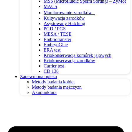
MSS (Microfluidic Sperm Sorting) – ZyMōt
MACS
Monitorowanie zarodków
Kultywacja zarodków
Asystowany Hatching
PGD / PGS
MESA / TESE
Embriotransfer
EmbryoGlue
ERA test
Kriokonserwacja komórek jajowych
Kriokonserwacja zarodków
Carrier test
CD 138
Zapewniona opieka
Metody badania kobiet
Metody badania mężczyzn
Akupunktura