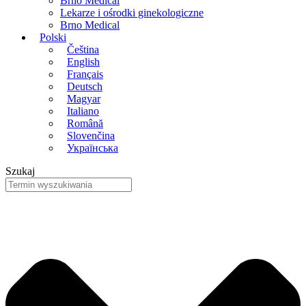
Brno Medical
Lekarze i ośrodki ginekologiczne
Brno Medical
Polski
Čeština
English
Français
Deutsch
Magyar
Italiano
Română
Slovenčina
Українська
Szukaj