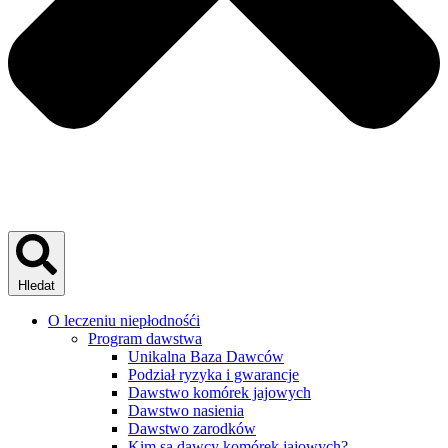
Hledat
O leczeniu niepłodnośći
Program dawstwa
Unikalna Baza Dawców
Podział ryzyka i gwarancje
Dawstwo komórek jajowych
Dawstwo nasienia
Dawstwo zarodków
Kim są dawcy komórek jajowych?