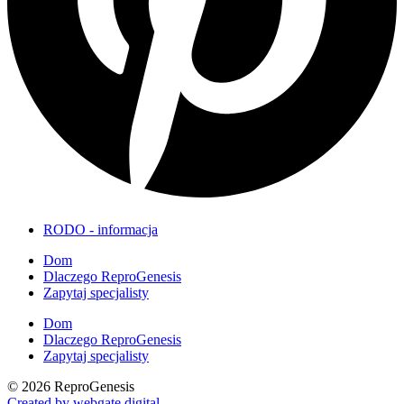
RODO - informacja
Dom
Dlaczego ReproGenesis
Zapytaj specjalisty
Dom
Dlaczego ReproGenesis
Zapytaj specjalisty
© 2026 ReproGenesis
Created by
webgate
.digital