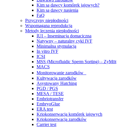
Kim są dawcy komórek jajowych?
Kim są dawcy nasienia
FaQ
Przyczyny niepłodności
Wspomagana reprodukcja
Metody leczenia niepłodności
IUI – Inseminacja domaciczna
Natywny – naturalny cykl IVF
Minimalna stymulacja
In vitro IVF
ICSI
MSS (Microfluidic Sperm Sorting) – ZyMōt
MACS
Monitorowanie zarodków
Kultywacja zarodków
Asystowany Hatching
PGD / PGS
MESA / TESE
Embriotransfer
EmbryoGlue
ERA test
Kriokonserwacja komórek jajowych
Kriokonserwacja zarodków
Carrier test