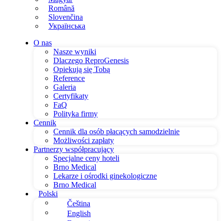
Română
Slovenčina
Українська
O nas
Nasze wyniki
Dlaczego ReproGenesis
Opiekują się Tobą
Reference
Galeria
Certyfikaty
FaQ
Polityka firmy
Cennik
Cennik dla osób płacących samodzielnie
Możliwości zapłaty
Partnerzy współpracujący
Specjalne ceny hoteli
Brno Medical
Lekarze i ośrodki ginekologiczne
Brno Medical
Polski
Čeština
English