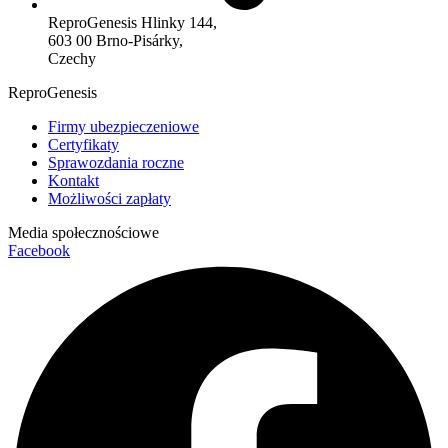
ReproGenesis Hlinky 144,
603 00 Brno-Pisárky,
Czechy
ReproGenesis
Firmy ubezpieczeniowe
Certyfikaty
Sprawozdania roczne
Kontakt
Możliwości zapłaty
Media społecznościowe
Facebook