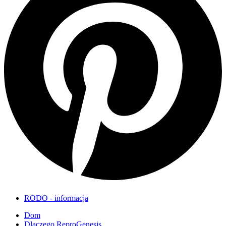
RODO - informacja
Dom
Dlaczego ReproGenesis