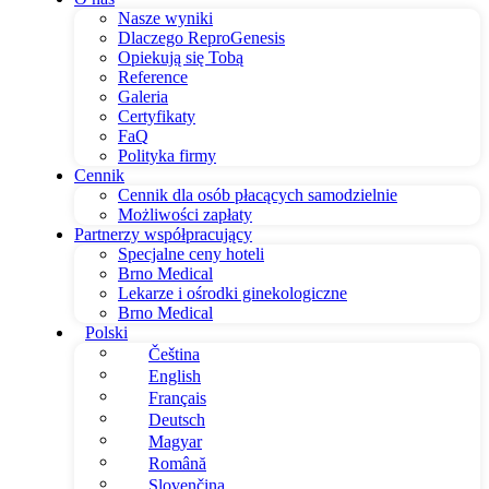
Nasze wyniki
Dlaczego ReproGenesis
Opiekują się Tobą
Reference
Galeria
Certyfikaty
FaQ
Polityka firmy
Cennik
Cennik dla osób płacących samodzielnie
Możliwości zapłaty
Partnerzy współpracujący
Specjalne ceny hoteli
Brno Medical
Lekarze i ośrodki ginekologiczne
Brno Medical
Polski
Čeština
English
Français
Deutsch
Magyar
Română
Slovenčina