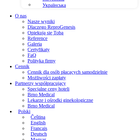
Українська
O nas
Nasze wyniki
Dlaczego ReproGenesis
Opiekują się Tobą
Reference
Galeria
Certyfikaty
FaQ
Polityka firmy
Cennik
Cennik dla osób płacących samodzielnie
Możliwości zapłaty
Partnerzy współpracujący
Specjalne ceny hoteli
Brno Medical
Lekarze i ośrodki ginekologiczne
Brno Medical
Polski
Čeština
English
Français
Deutsch
Magyar