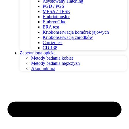
Asystowany Hatching
PGD / PGS
MESA / TESE
Embriotransfer
EmbryoGlue
ERA test
Kriokonserwacja komórek jajowych
Kriokonserwacja zarodków
Carrier test
CD 138
Zapewniona opieka
Metody badania kobiet
Metody badania mężczyzn
Akupunktura