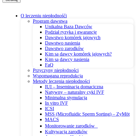
O leczeniu niepłodnośći
Program dawstwa
Unikalna Baza Dawców
Podział ryzyka i gwarancje
Dawstwo komórek jajowych
Dawstwo nasienia
Dawstwo zarodków
Kim są dawcy komórek jajowych?
Kim są dawcy nasienia
FaQ
Przyczyny niepłodności
Wspomagana reprodukcja
Metody leczenia niepłodności
IUI – Inseminacja domaciczna
Natywny – naturalny cykl IVF
Minimalna stymulacja
In vitro IVF
ICSI
MSS (Microfluidic Sperm Sorting) – ZyMōt
MACS
Monitorowanie zarodków
Kultywacja zarodków