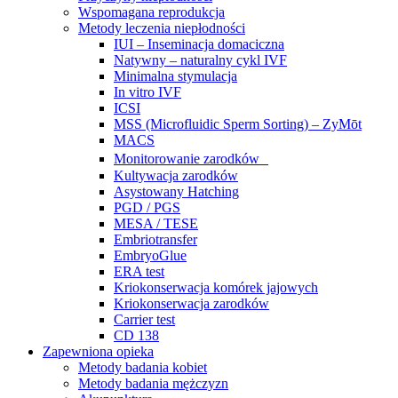
Wspomagana reprodukcja
Metody leczenia niepłodności
IUI – Inseminacja domaciczna
Natywny – naturalny cykl IVF
Minimalna stymulacja
In vitro IVF
ICSI
MSS (Microfluidic Sperm Sorting) – ZyMōt
MACS
Monitorowanie zarodków
Kultywacja zarodków
Asystowany Hatching
PGD / PGS
MESA / TESE
Embriotransfer
EmbryoGlue
ERA test
Kriokonserwacja komórek jajowych
Kriokonserwacja zarodków
Carrier test
CD 138
Zapewniona opieka
Metody badania kobiet
Metody badania mężczyzn