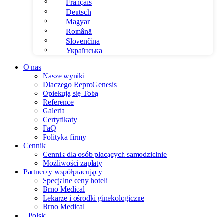
Français
Deutsch
Magyar
Română
Slovenčina
Українська
O nas
Nasze wyniki
Dlaczego ReproGenesis
Opiekują się Tobą
Reference
Galeria
Certyfikaty
FaQ
Polityka firmy
Cennik
Cennik dla osób płacących samodzielnie
Możliwości zapłaty
Partnerzy współpracujący
Specjalne ceny hoteli
Brno Medical
Lekarze i ośrodki ginekologiczne
Brno Medical
Polski